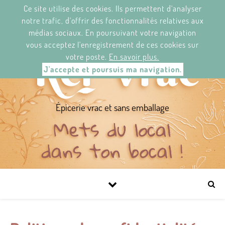
Ce site utilise des cookies. Ils permettent d'analyser
KER'VRAC.
2 RUE/STRAED JEAN LE BERRE,
29120 PONT-L'ABBÉ/ PONT-N'ABAD.
notre trafic, d'offrir des fonctionnalités relatives aux
DU MARDI AU SAMEDI DE 11H À 19H30.
médias sociaux. En poursuivant votre navigation
NEWS-LETTER
FACEBOOK
vous acceptez l'enregistrement de ces cookies sur
votre poste.
En savoir plus.
J'accepte et poursuis ma navigation.
Épicerie vrac et sans emballage