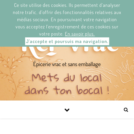
Ce site utilise des cookies. Ils permettent d'analyser
KER'VRAC.
2 RUE/STRAED JEAN LE BERRE,
29120 PONT-L'ABBÉ/ PONT-N'ABAD.
notre trafic, d'offrir des fonctionnalités relatives aux
DU MARDI AU SAMEDI DE 11H À 19H30.
médias sociaux. En poursuivant votre navigation
NEWS-LETTER
FACEBOOK
vous acceptez l'enregistrement de ces cookies sur
votre poste.
En savoir plus.
J'accepte et poursuis ma navigation.
Épicerie vrac et sans emballage