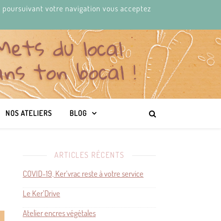
 En poursuivant votre navigation vous acceptez
NEWS-LETTER
FACEBOOK
NOS ATELIERS
BLOG
ARTICLES RÉCENTS
COVID-19, Ker’vrac reste à votre service
Le Ker’Drive
Atelier encres végétales