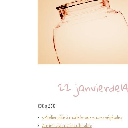
22 janvierde1
10€ à 25€
« Atelier pâte à modeler aux encres végétales
Atelier savon à l’eau florale »