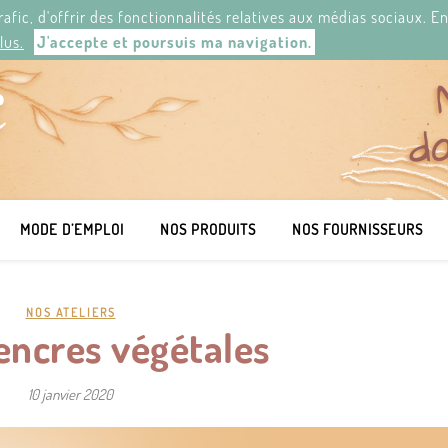
 trafic, d'offrir des fonctionnalités relatives aux médias sociaux.
 PONT-L'ABBÉ/ PONT-N'ABAD.
lus.
J'accepte et poursuis ma navigation.
MODE D’EMPLOI
NOS PRODUITS
NOS FOURNISSEURS
NOS ATELIERS
 encres végétales
10 janvier 2020