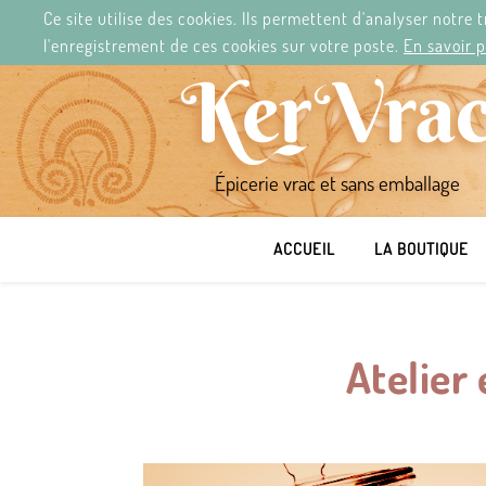
Ce site utilise des cookies. Ils permettent d'analyser notre
KER'VRAC.
2 RUE/STRAED JEAN LE BERRE,
29120
DU MARDI AU SAMEDI DE 11H À 19H30.
l'enregistrement de ces cookies sur votre poste.
En savoir p
Épicerie vrac et sans emballage
ACCUEIL
LA BOUTIQUE
Atelier