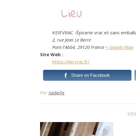
Lieu
KER’VRAC -Épicerie vrac et sans emball
2, rue Jean Le Berre
Pont-l’Abbé
,
29120
France
+ Google Map
Site Web :
https://kervrac.fr/
Share on Facebook
Par
Isabelle
VOU