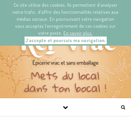
Ce site utilise des cookies. Ils permettent d'analyser
KER'VRAC.
2 RUE/STRAED JEAN LE BERRE,
29120 PONT-L'ABBÉ/ PONT-N'ABAD.
notre trafic, d'offrir des fonctionnalités relatives aux
DU MARDI AU SAMEDI DE 11H À 19H30.
médias sociaux. En poursuivant votre navigation
NEWS-LETTER
FACEBOOK
vous acceptez l'enregistrement de ces cookies sur
votre poste.
En savoir plus.
J'accepte et poursuis ma navigation.
Épicerie vrac et sans emballage