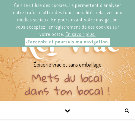
Ce site utilise des cookies. Ils permettent d'analyser
KER'VRAC.
2 RUE/STRAED JEAN LE BERRE,
29120 PONT-L'ABBÉ/ PONT-N'ABAD.
notre trafic, d'offrir des fonctionnalités relatives aux
DU MARDI AU SAMEDI DE 11H À 19H30.
médias sociaux. En poursuivant votre navigation
NEWS-LETTER
FACEBOOK
vous acceptez l'enregistrement de ces cookies sur
votre poste.
En savoir plus.
J'accepte et poursuis ma navigation.
Épicerie vrac et sans emballage