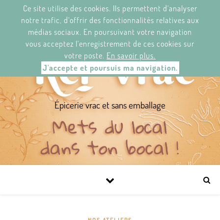
Ce site utilise des cookies. Ils permettent d'analyser
KER'VRAC.
2 RUE/STRAED JEAN LE BERRE,
29120 PONT-L'ABBÉ/ PONT-N'ABAD.
notre trafic, d'offrir des fonctionnalités relatives aux
DU MARDI AU SAMEDI DE 11H À 19H30.
médias sociaux. En poursuivant votre navigation
NEWS-LETTER
FACEBOOK
vous acceptez l'enregistrement de ces cookies sur
votre poste.
En savoir plus.
J'accepte et poursuis ma navigation.
Épicerie vrac et sans emballage