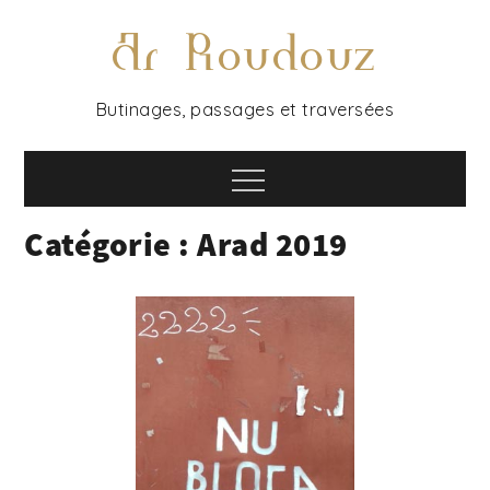
Skip
Ar Roudouz
to
content
Butinages, passages et traversées
Menu
Catégorie :
Arad 2019