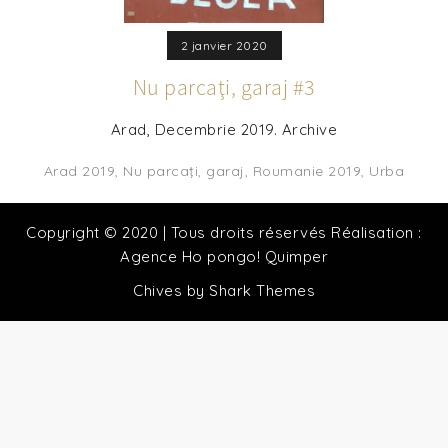
2 janvier 2020
Nu parcaţi, garaj #3
Arad, Decembrie 2019. Archive
Arad 2019
,
Nu parcaţi, garaj
,
Roumanie 2019
,
Urba
Copyright © 2020 | Tous droits réservés Réalisation :
Agence Ho pongo! Quimper
Chives by
Shark Themes