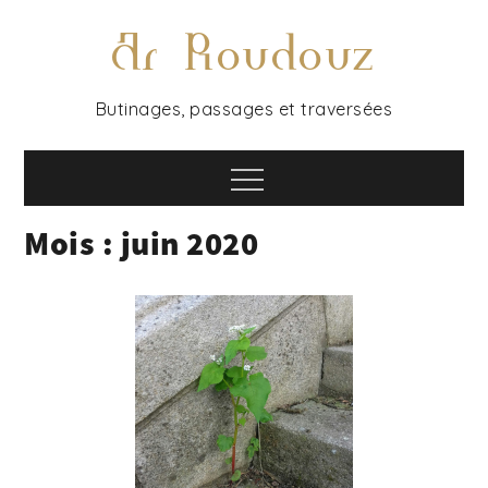
Skip
Ar Roudouz
to
content
Butinages, passages et traversées
Menu
Mois :
juin 2020