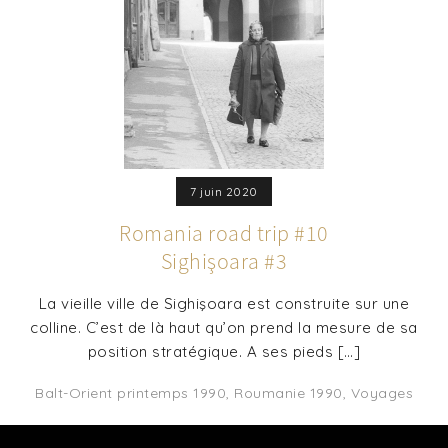
7 juin 2020
Romania road trip #10
Sighişoara #3
La vieille ville de Sighişoara est construite sur une
colline. C’est de là haut qu’on prend la mesure de sa
position stratégique. A ses pieds […]
Balt-Orient printemps 1990
,
Roumanie 1990
,
Voyages