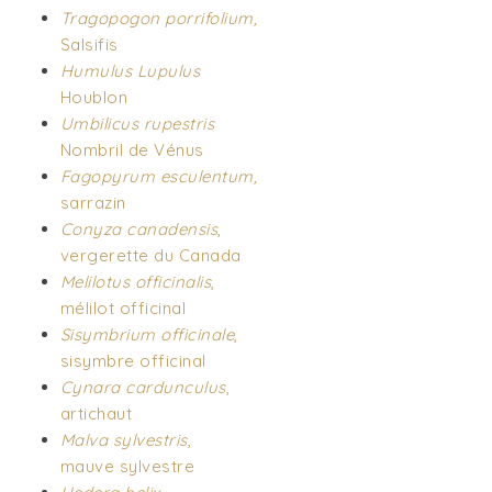
Tragopogon porrifolium,
Salsifis
Humulus Lupulus
Houblon
Umbilicus rupestris
Nombril de Vénus
Fagopyrum esculentum,
sarrazin
Conyza canadensis
,
vergerette du Canada
Melilotus officinalis
,
mélilot officinal
Sisymbrium officinale
,
sisymbre officinal
Cynara cardunculus
,
artichaut
Malva sylvestris
,
mauve sylvestre