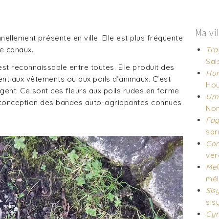
Ma vi
nellement présente en ville. Elle est plus fréquente
e canaux.
Tra
Sals
st reconnaissable entre toutes. Elle produit des
Hum
ent aux vêtements ou aux poils d’animaux. C’est
Hou
gent. Ce sont ces fleurs aux poils rudes en forme
Umb
a conception des bandes auto-agrippantes connues
Nom
Fag
sar
Con
ver
Meli
mél
Sis
sis
Cyn