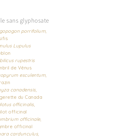
lle sans glyphosate
gopogon porrifolium,
ifis
ulus Lupulus
blon
ilicus rupestris
bril de Vénus
opyrum esculentum,
razin
yza canadensis
,
gerette du Canada
lotus officinalis
,
ilot officinal
ymbrium officinale
,
ymbre officinal
ara cardunculus
,