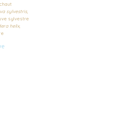
ichaut
va sylvestris
,
ve sylvestre
era helix
,
re
ve