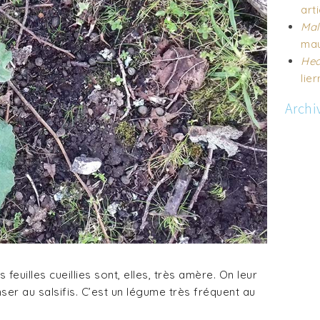
art
Mal
mau
Hed
lier
Archi
feuilles cueillies sont, elles, très amère. On leur
nser au salsifis. C’est un légume très fréquent au