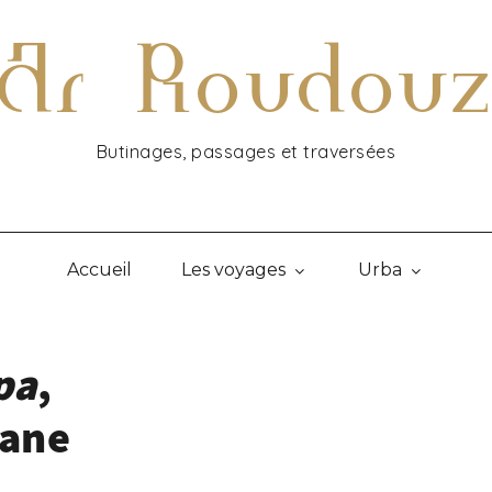
Ar Roudou
Butinages, passages et traversées
Accueil
Les voyages
Urba
pa
,
dane