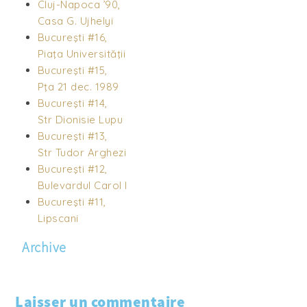
Cluj-Napoca ’90,
Casa G. Ujhelyi
Bucureşti #16,
Piaţa Universităţii
Bucureşti #15,
Pţa 21 dec. 1989
Bucureşti #14,
Str Dionisie Lupu
Bucureşti #13,
Str Tudor Arghezi
Bucureşti #12,
Bulevardul Carol I
Bucureşti #11,
Lipscani
Archive
Laisser un commentaire