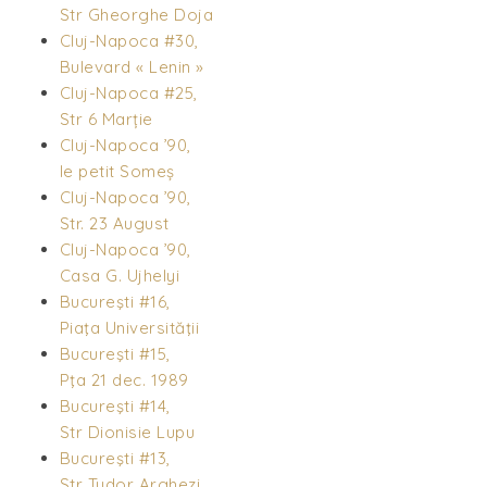
Str Gheorghe Doja
Cluj-Napoca #30,
Bulevard « Lenin »
Cluj-Napoca #25,
Str 6 Marție
Cluj-Napoca ’90,
le petit Someș
Cluj-Napoca ’90,
Str. 23 August
Cluj-Napoca ’90,
Casa G. Ujhelyi
Bucureşti #16,
Piaţa Universităţii
Bucureşti #15,
Pţa 21 dec. 1989
Bucureşti #14,
Str Dionisie Lupu
Bucureşti #13,
Str Tudor Arghezi